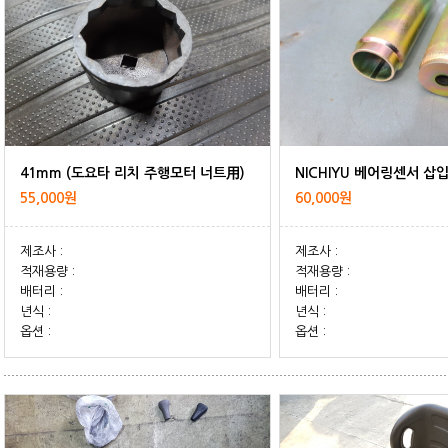
41mm (도요타 리치 주행모터 너트用)
NICHIYU 베어링센서 삽
55,000원
60,000원
제조사 :
제조사 :
적재용량 :
적재용량 :
배터리 :
배터리 :
년식 :
년식 :
옵션 :
옵션 :