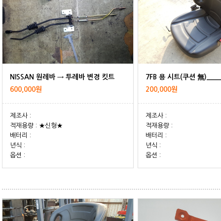
NISSAN 원레바 → 투레바 변경 킷트
7FB 용 시트(쿠션 無)____
600,000원
200,000원
제조사 :
제조사 :
적재용량 : ★신형★
적재용량 :
배터리 :
배터리 :
년식 :
년식 :
옵션 :
옵션 :