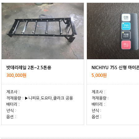
밧데리레일 2톤~2.5톤용
NICHIYU 75S 신형 마
300,000원
5,000원
제조사 :
제조사 :
적재용량 : ▶니찌유,도요타,클라크 공용
적재용량 :
배터리 :
배터리 :
년식 :
년식 :
옵션 :
옵션 :