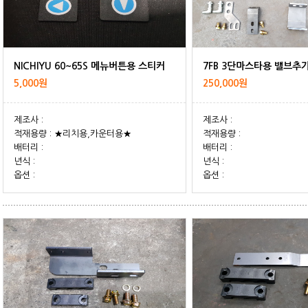
NICHIYU 60~65S 메뉴버튼용 스티커
7FB 3단마스타용 밸브추
5,000원
250,000원
제조사 :
제조사 :
적재용량 : ★리치용,카운터용★
적재용량 :
배터리 :
배터리 :
년식 :
년식 :
옵션 :
옵션 :