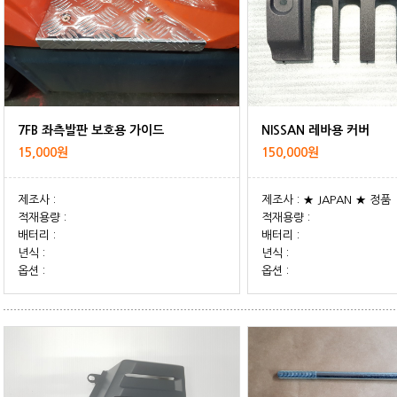
7FB 좌측발판 보호용 가이드
NISSAN 레바용 커버
15,000원
150,000원
제조사 :
제조사 : ★ JAPAN ★ 정품
적재용량 :
적재용량 :
배터리 :
배터리 :
년식 :
년식 :
옵션 :
옵션 :