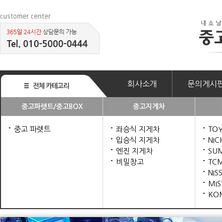
회사소개
문의게시
중고파렛트/중고BOX
중고지게차
중고 파렛트
좌승식 지게차
TO
입승식 지게차
NIC
엔진 지게차
SU
비밀창고
TC
NIS
MIS
KO